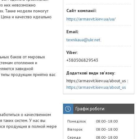
ез них невозможно
х. Такие модели помогут
 Цена и качество идеально
https://armasvit.kiev.ua/ua/
texnikaua@ukr.net
ьных баков от мировых
+380506829543
истемам отопления и
еляются завидной
е типы продукции приятно вас
https://armasvit.kiev.ua/about_us
https://armasvit.kiev.ua/about_us
Графік роботи
заботиться о качественном
таких систем. У нас вы
Понеділок
08:00
18:00
 вся продукция в полной мере
Вівторок
08:00
18:00
Середа
08:00
18:00