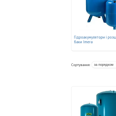
Гідроакумулятори і роз
баки Imera