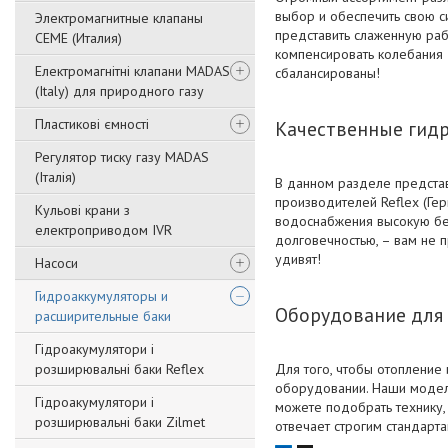
выбор и обеспечить свою 
Электромагнитные клапаны
представить слаженную ра
CEME (Италия)
компенсировать колебания 
Електромагнітні клапани MADAS
сбалансированы!
(Italy) для природного газу
Пластикові ємності
Качественные гид
Регулятор тиску газу MADAS
(Італія)
В данном разделе предста
производителей Reflex (Гер
Кульові крани з
водоснабжения высокую без
електроприводом IVR
долговечностью, – вам не п
удивят!
Насоси
Гидроаккумуляторы и
Оборудование для 
расширительные баки
Гідроакумулятори і
розширювальні баки Reflex
Для того, чтобы отопление
оборудовании. Наши модели
Гідроакумулятори і
можете подобрать технику,
розширювальні баки Zilmet
отвечает строгим стандарт