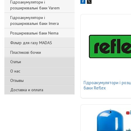
Гідроакумулятори і
розширювальні баки Varem
Гідроакумулятори і
розширювальні баки Imera
Розширювальні баки Nema
Фільтр для газу MADAS
Пластикові бочки
Статьи
О нас
Отзывы
Гідроакумулятори і роз
баки Reflex
Доставка и оплата