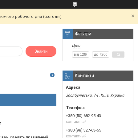
ижчого робочого дня (сьогодні).
Фільтри
Ціна
Знайти
Контакти
Здолбунівська, 7-Г, Київ, Україна
+380 (50) 682-95-43
и
контактный
+380 (98) 327-63-65
контактный
 вам сделать правильный