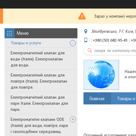
Зараз у компанії нер
Здолбунівська, 7-Г, Київ,
+380 (50) 682-95-43
+3
Товары и услуги
Електромагнітний клапан для
води (Італія). Електроклапан
для води.
Наде
Електромагнітний клапан для
и ото
повітря (Італія). Електроклапан
для повітря.
Електромагнітний клапан для
Главная
Товары и 
пари Італія. Електроклапан для
пари.
Електромагнітні клапани ODE
(Італія) для води, повітря, пари
і газоподібних середовищ.
Огромный ассортимент раз