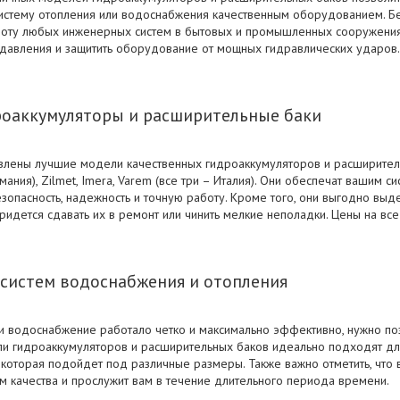
систему отопления или водоснабжения качественным оборудованием. Б
боту любых инженерных систем в бытовых и промышленных сооружения
давления и защитить оборудование от мощных гидравлических ударов.
роаккумуляторы и расширительные баки
влены лучшие модели качественных гидроаккумуляторов и расширител
мания), Zilmet, Imera, Varem (все три – Италия). Они обеспечат вашим с
опасность, надежность и точную работу. Кроме того, они выгодно выд
ридется сдавать их в ремонт или чинить мелкие неполадки. Цены на вс
систем водоснабжения и отопления
 и водоснабжение работало четко и максимально эффективно, нужно по
 гидроаккумуляторов и расширительных баков идеально подходят для 
 которая подойдет под различные размеры. Также важно отметить, что
ам качества и прослужит вам в течение длительного периода времени.