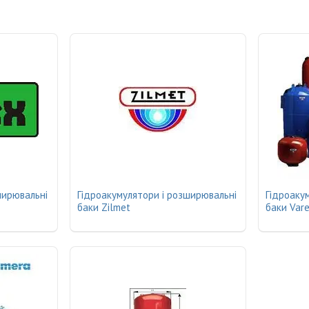
ширювальні
Гідроакумулятори і розширювальні
Гідроаку
баки Zilmet
баки Var