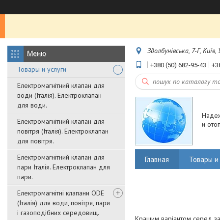
Здолбунівська, 7-Г, Київ,
+380 (50) 682-95-43
+3
Товары и услуги
Електромагнітний клапан для
води (Італія). Електроклапан
для води.
Наде
Електромагнітний клапан для
и ото
повітря (Італія). Електроклапан
для повітря.
Електромагнітний клапан для
Главная
Товары и 
пари Італія. Електроклапан для
пари.
Електромагнітні клапани ODE
(Італія) для води, повітря, пари
і газоподібних середовищ.
Кращим варіантом серед за