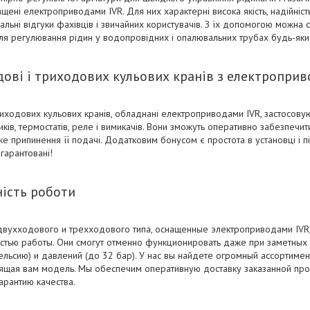
ащені електроприводами IVR. Для них характерні висока якість, надійність
льні відгуки фахівців і звичайних користувачів. З їх допомогою можна с
ля регулювання рідин у водопровідних і опалювальних трубах будь-яких
ові і триходових кульових кранів з електроприв
иходових кульових кранів, обладнані електроприводами IVR, застосову
иків, термостатів, реле і вимикачів. Вони зможуть оперативно забезпеч
ке припинення її подачі. Додатковим бонусом є простота в установці і 
 гарантовані!
ість роботи
вухходового и трехходового типа, оснащенные электроприводами IVR
остью работы. Они смогут отменно функционировать даже при заметных
льсию) и давлений (до 32 бар). У нас вы найдете огромный ассортимен
щая вам модель. Мы обеспечим оперативную доставку заказанной прод
арантию качества.