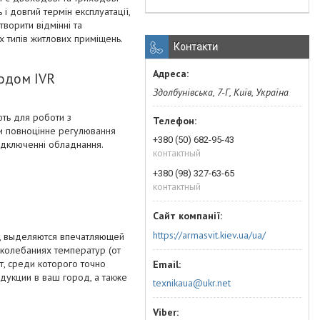
 і довгий термін експлуатації,
творити відмінні та
 типів житлових приміщень.
Контакти
одом IVR
Здолбунівська, 7-Г, Київ, Україна
ють для роботи з
ити повноцінне регулювання
+380 (50) 682-95-43
підключенні обладнання.
контактный
+380 (98) 327-63-65
контактный
https://armasvit.kiev.ua/ua/
, выделяются впечатляющей
 колебаниях температур (от
т, среди которого точно
укции в ваш город, а также
texnikaua@ukr.net