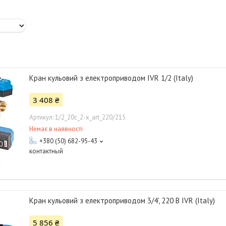
Кран кульовий з електроприводом IVR 1/2 (Italy)
3 408 ₴
1/2_20с_2-x_art_220/215
Немає в наявності
+380 (50) 682-95-43
контактный
Кран кульовий з електроприводом 3/4', 220 В IVR (Italy)
5 856 ₴