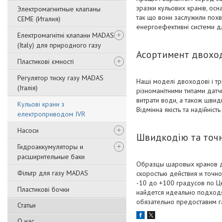
зразки кульових кранів, осн
Электромагнитные клапаны
так що вони заслужили похва
CEME (Италия)
енергоефективні системи д
Електромагнітні клапани MADAS
(Italy) для природного газу
Асортимент двоход
Пластикові ємності
Регулятор тиску газу MADAS
Наші моделі двоходові і тр
(Італія)
різноманітними типами датч
витрати води, а також швид
Кульові крани з
Відмінна якість та надійність
електроприводом IVR
Насоси
Швидкодію та точн
Гидроаккумуляторы и
расширительные баки
Образцы шаровых кранов д
Фільтр для газу MADAS
скоростью действия и точн
-10 до +100 градусов по Це
Пластикові бочки
найдется идеально подходя
обязательно предоставим г
Статьи
О нас