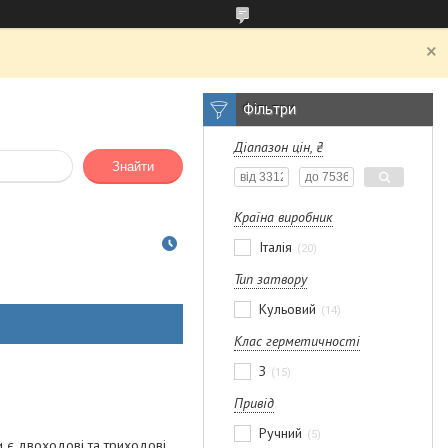
Фільтри
Діапазон цін, ₴
Знайти
Країна виробник
Італія
20
Тип затвору
Кульовий
14
Клас герметичності
З
15
Привід
Ручний
5
 є двоходові та триходові