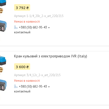
3 792 ₴
1-1/4_20с_2-x_art_220/215
Немає в наявності
+380 (50) 682-95-43
контактный
Кран кульовий з електроприводом IVR (Italy)
3 600 ₴
3/4_12с_2-x_art_220/215
Немає в наявності
+380 (50) 682-95-43
контактный