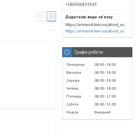
+380506829543
https://armasvit.kiev.ua/about_us
https://armasvit.kiev.ua/about_us
Графік роботи
Понеділок
08:00
18:00
Вівторок
08:00
18:00
Середа
08:00
18:00
Четвер
08:00
18:00
Пʼятниця
08:00
17:00
Субота
08:00
15:00
Неділя
Вихідний