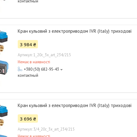
контактный
Кран кульовий з електроприводом IVR (Italy) триходові
3 984 ₴
1_20с_3х_art_234/215
Немає в наявності
+380 (50) 682-95-43
контактный
Кран кульовий з електроприводом IVR (Italy) триходові
3 696 ₴
3/4_20с_3х_art_234/215
Немає в наявності