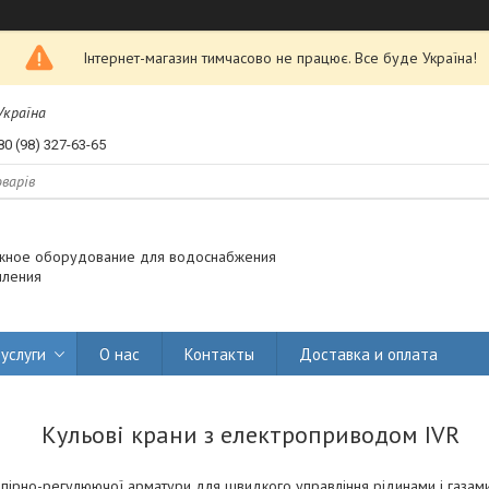
Інтернет-магазин тимчасово не працює. Все буде Україна!
 Україна
80 (98) 327-63-65
жное оборудование для водоснабжения
пления
услуги
О нас
Контакты
Доставка и оплата
Кульові крани з електроприводом IVR
пірно-регулюючої арматури для швидкого управління рідинами і газами