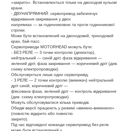
«закрито». Встановлюється тільки на двоходові кульові
крани.
- ДВУНАПРЯМНИЙ: сервопривод забезпечує
відкривання-закривання у двох
напрямках — за годинниковою та проти годинникової
стрілки.
Може бути встановлений на двоходовий, триходовий
кран, бай-пасс.
Сервоприводи MOTORHEAD можуть бути:
- БЕЗ РЕЛЕ — 3 точки контролю (деміатор),
нейтральний — синій дріт, фаза відкривання —
зелений дріт, фаза закривання — коричневий дріт (див.
схему електропроводки).
Обслуговується лише один сервопривід.
- З РЕЛЕ — 2 точки контролю (вимикач) нейтральний
дріт синій, коричневий дріт —
фіксована фаза, зелений дріт — контроль відкривання
(див. схему електропроводки).
Можуть обслуговуватися кілька приводів.
Обидві версії працюють у режимі «вмикно-вимкнено»
(повністю відкрито або повністю
закрито).
Під час відповідної команди сервопривод без реле
може бути встановлений у