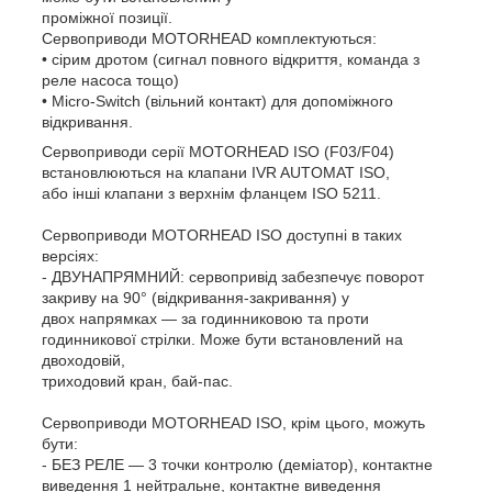
проміжної позиції.
Сервоприводи MOTORHEAD комплектуються:
• сірим дротом (сигнал повного відкриття, команда з
реле насоса тощо)
• Micro-Switch (вільний контакт) для допоміжного
відкривання.
Сервоприводи серії MOTORHEAD ISO (F03/F04)
встановлюються на клапани IVR AUTOMAT ISO,
або інші клапани з верхнім фланцем ISO 5211.
Сервоприводи MOTORHEAD ISO доступні в таких
версіях:
- ДВУНАПРЯМНИЙ: сервопривід забезпечує поворот
закриву на 90° (відкривання-закривання) у
двох напрямках — за годинниковою та проти
годинникової стрілки. Може бути встановлений на
двоходовій,
триходовий кран, бай-пас.
Сервоприводи MOTORHEAD ISO, крім цього, можуть
бути:
- БЕЗ РЕЛЕ — 3 точки контролю (деміатор), контактне
виведення 1 нейтральне, контактне виведення