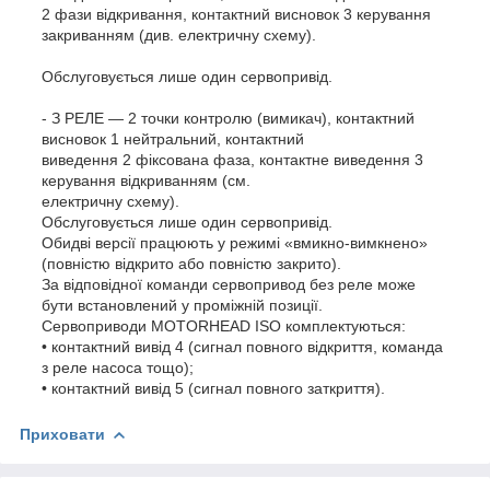
2 фази відкривання, контактний висновок 3 керування
закриванням (див. електричну схему).
Обслуговується лише один сервопривід.
- З РЕЛЕ — 2 точки контролю (вимикач), контактний
висновок 1 нейтральний, контактний
виведення 2 фіксована фаза, контактне виведення 3
керування відкриванням (см.
електричну схему).
Обслуговується лише один сервопривід.
Обидві версії працюють у режимі «вмикно-вимкнено»
(повністю відкрито або повністю закрито).
За відповідної команди сервопривод без реле може
бути встановлений у проміжній позиції.
Сервоприводи MOTORHEAD ISO комплектуються:
• контактний вивід 4 (сигнал повного відкриття, команда
з реле насоса тощо);
• контактний вивід 5 (сигнал повного заткриття).
Приховати