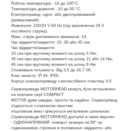
Робоча температура: -10 до 100°С.
Температура довкілля: -10 до 50 °C.
Електропривод: одно- або двоспрямований
(реверсивний).
Живлення: 220/24 V 50 Hz (під замовлення 24 V
постійного струму).
Макс. струм допоміжного вимикача: 1А.
Час відкриття/закриття: 10, 35 або 45 сек.
Час відкриття/закриття:
10 сек-при крутному моменті на штоку 5 Нм;
35 сек-при крутному моменті на штоку 11 або 14 Нм;
45 сек-при крутному моменті на штоку 8 Нм.
Споживана потужність: Від 3,5 до 16,7 VA.
Клас захисту: IP 44, IP55.
Корпус електроприводу з вогнестійкого пластику V.0.
Сервоприводи MOTORHEAD можуть бути встановлені
на клапани серії COMPACT
MOTOR дуже швидко, просто та надійно. Сервопривод
з'єднується з клапаном простим
поштовхом вниз і фіксується металевою шпилькою.
Сервоприводи MOTORHEAD доступні в таких версіях:
- ОДНОНАПРІВНИЙ: поворот затвора на 90° за
годинниковою стрілкою в положення «відкрито» або