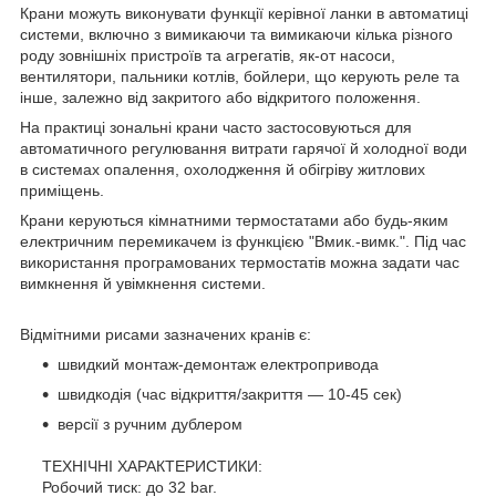
Крани можуть виконувати функції керівної ланки в автоматиці
системи, включно з вимикаючи та вимикаючи кілька різного
роду зовнішніх пристроїв та агрегатів, як-от насоси,
вентилятори, пальники котлів, бойлери, що керують реле та
інше, залежно від закритого або відкритого положення.
На практиці зональні крани часто застосовуються для
автоматичного регулювання витрати гарячої й холодної води
в системах опалення, охолодження й обігріву житлових
приміщень.
Крани керуються кімнатними термостатами або будь-яким
електричним перемикачем із функцією "Вмик.-вимк.". Під час
використання програмованих термостатів можна задати час
вимкнення й увімкнення системи.
Відмітними рисами зазначених кранів є:
швидкий монтаж-демонтаж електропривода
швидкодія (час відкриття/закриття — 10-45 сек)
версії з ручним дублером
ТЕХНІЧНІ ХАРАКТЕРИСТИКИ:
Робочий тиск: до 32 bar.