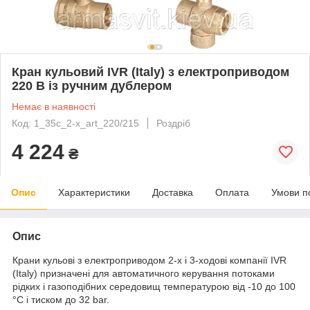
Кран кульовий IVR (Italy) з електроприводом
220 В із ручним дублером
Немає в наявності
Код: 1_35с_2-x_art_220/215
Роздріб
4 224
₴
Опис
Характеристики
Доставка
Оплата
Умови п
Опис
Крани кульові з електроприводом 2-х і 3-ходові компанії IVR
(Italy) призначені для автоматичного керування потоками
рідких і газоподібних середовищ температурою від -10 до 100
°C і тиском до 32 bar.