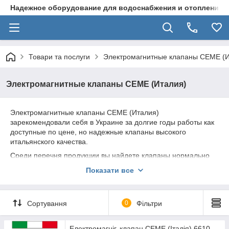
Надежное оборудование для водоснабжения и отопления
Товари та послуги
Электромагнитные клапаны CEME (И
Электромагнитные клапаны CEME (Италия)
Электромагнитные клапаны CEME (Италия)
зарекомендовали себя в Украине за долгие годы работы как
доступные по цене, но надежные клапаны высокого
итальянского качества.
Среди перечня продукции вы найдете клапаны нормально
закрытые и нормально открытые для воды, воздуха, пара и
Показати все
газообразных сред с присоединением от 1/8 до 3 дюймов и
пропускной способностью от 1 до 83 000 л/мин. Клапаны
электромагнитные могут быть укомплектованы катушкой с
Сортування
0
Фільтри
напряжением 220В, 24В DC, 24В AC, 12В DC.
Електромагніг. клапан CEME (Італія) 6610,