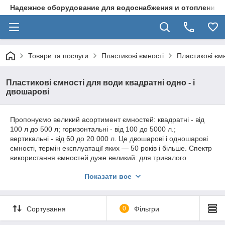
Надежное оборудование для водоснабжения и отопления
Товари та послуги
Пластикові ємності
Пластикові ємн
Пластикові ємності для води квадратні одно - і
двошарові
Пропонуємо великий асортимент ємностей: квадратні - від
100 л до 500 л; горизонтальні - від 100 до 5000 л.;
вертикальні - від 60 до 20 000 л. Це двошарові і одношарові
ємності, термін експлуатації яких — 50 років і більше. Спектр
використання ємностей дуже великий: для тривалого
зберігання і транспортування харчових, рідких,
Показати все
спиртовмісних, хімічних, фармацевтичних, і таких продуктів
як питна вода, спирт, масла, луги, дизельне паливо,
отрутохімікати та ін Вся продукція підтверджена
обов'язковими в Україні сертифікатами.
Сортування
0
Фільтри