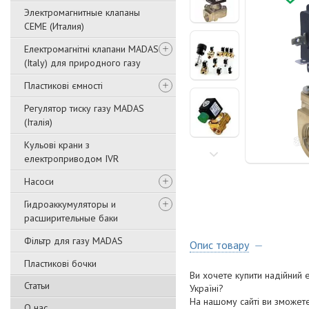
Электромагнитные клапаны
CEME (Италия)
Електромагнітні клапани MADAS
(Italy) для природного газу
Пластикові ємності
Регулятор тиску газу MADAS
(Італія)
Кульові крани з
електроприводом IVR
Насоси
Гидроаккумуляторы и
расширительные баки
Фільтр для газу MADAS
Опис товару
Пластикові бочки
Ви хочете купити надійний 
Статьи
Україні?
На нашому сайті ви зможете
О нас