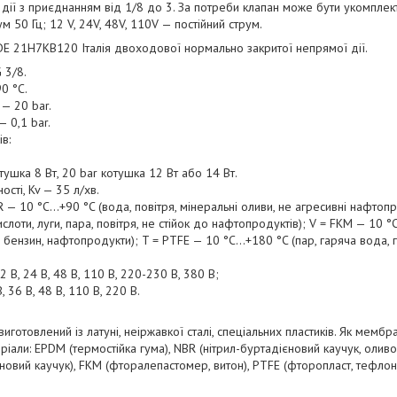
дії з приєднанням від 1/8 до 3. За потреби клапан може бути укомплек
ум 50 Гц; 12 V, 24V, 48V, 110V — постійний струм.
DE 21H7KB120 Італія двоходової нормально закритої непрямої дії.
 3/8.
0 °C.
 — 20 bar.
 0,1 bar.
в:
тушка 8 Вт, 20 bar котушка 12 Вт або 14 Вт.
ості, Kv — 35 л/хв.
— 10 °C...+90 °C (вода, повітря, мінеральні оливи, не агресивні нафтоп
ислоти, луги, пара, повітря, не стійок до нафтопродуктів); V = FKM — 10 °
, бензин, нафтопродукти); T = PTFE — 10 °C...+180 °C (пар, гаряча вода, г
 В, 24 В, 48 В, 110 В, 220-230 В, 380 В;
, 36 В, 48 В, 110 В, 220 В.
иготовлений із латуні, неіржавкої сталі, спеціальних пластиків. Як мембр
ріали: EPDM (термостійка гума), NBR (нітрил-буртадієновий каучук, олив
новий каучук), FKM (фторалепастомер, витон), PTFE (фторопласт, тефлон)