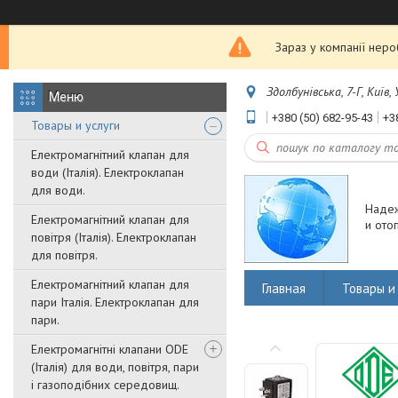
Зараз у компанії нер
Здолбунівська, 7-Г, Київ,
+380 (50) 682-95-43
+3
Товары и услуги
Електромагнітний клапан для
води (Італія). Електроклапан
для води.
Наде
Електромагнітний клапан для
и ото
повітря (Італія). Електроклапан
для повітря.
Електромагнітний клапан для
Главная
Товары и 
пари Італія. Електроклапан для
пари.
Електромагнітні клапани ODE
(Італія) для води, повітря, пари
і газоподібних середовищ.