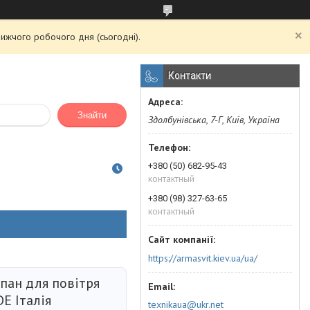
ижчого робочого дня (сьогодні).
Контакти
Знайти
Здолбунівська, 7-Г, Київ, Україна
+380 (50) 682-95-43
контактный
+380 (98) 327-63-65
контактный
https://armasvit.kiev.ua/ua/
пан для повітря
E Італія
texnikaua@ukr.net