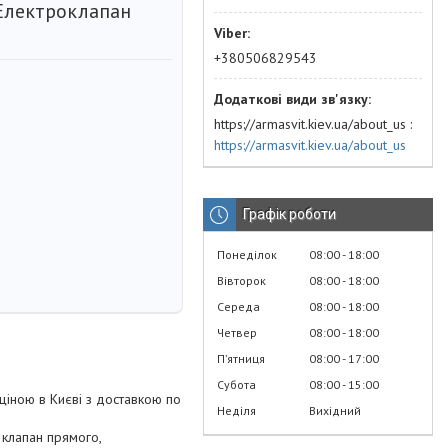
Електроклапан
+380506829543
https://armasvit.kiev.ua/about_us
https://armasvit.kiev.ua/about_us
Графік роботи
Понеділок
08:00
18:00
Вівторок
08:00
18:00
Середа
08:00
18:00
Четвер
08:00
18:00
Пʼятниця
08:00
17:00
Субота
08:00
15:00
ціною в Києві з доставкою по
Неділя
Вихідний
 клапан прямого,