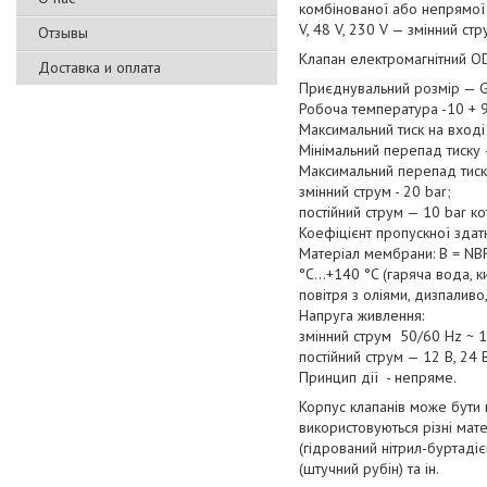
комбінованої або непрямої 
V, 48 V, 230 V — змінний стр
Отзывы
Клапан електромагнітний O
Доставка и оплата
Приєднувальний розмір — G
Робоча температура -10 + 9
Максимальний тиск на вході
Мінімальний перепад тиску —
Максимальний перепад тискі
змінний струм - 20 bar;
постійний струм — 10 bar ко
Коефіцієнт пропускної здатн
Матеріал мембрани: В = NBR 
°C...+140 °C (гаряча вода, к
повітря з оліями, дизпаливо
Напруга живлення:
змінний струм 50/60 Hz ~ 12
постійний струм — 12 В, 24 В
Принцип дії - непряме.
Корпус клапанів може бути в
використовуються різні мате
(гідрований нітрил-буртадіє
(штучний рубін) та ін.