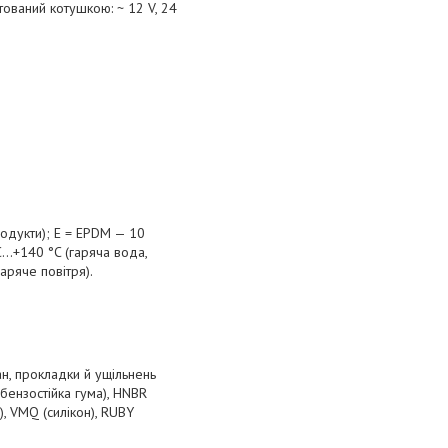
тований котушкою: ~ 12 V, 24
родукти); Е = EPDM — 10
C...+140 °C (гаряча вода,
аряче повітря).
ан, прокладки й ущільнень
обензостійка гума), HNBR
, VMQ (силікон), RUBY