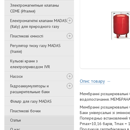
Электромагнитные клапаны
CEME (Италия)
Електромагнітні клапани MADAS
(Italy) для природного газу
Пластикові ємності
Регулятор тиску газу MADAS
(Італія)
Кульові крани з
електроприводом IVR
Насоси
Опис товару
Гидроаккумуляторы и
расширительные баки
Мембранні розширювальні ба
водопостачання. МЕМБРАН
Фільтр для газу MADAS
Мембранні розширювальні б
Пластикові бочки
Баки універсальні зі змінн
Попередньо встановлений т
Статьи
Pmax=10,16 барів, Tmax = 1
Продукція сертифікована в 
О нас