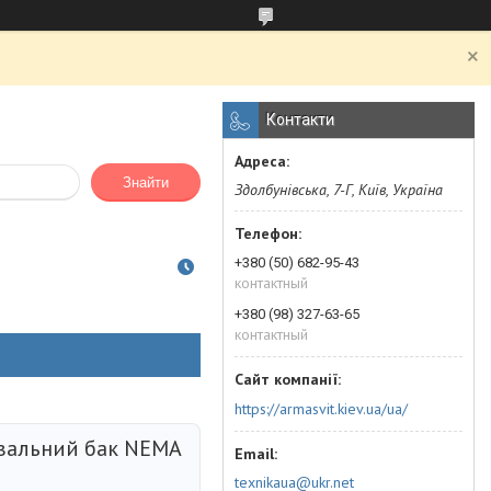
Контакти
Знайти
Здолбунівська, 7-Г, Київ, Україна
+380 (50) 682-95-43
контактный
+380 (98) 327-63-65
контактный
https://armasvit.kiev.ua/ua/
альний бак NEMA
texnikaua@ukr.net