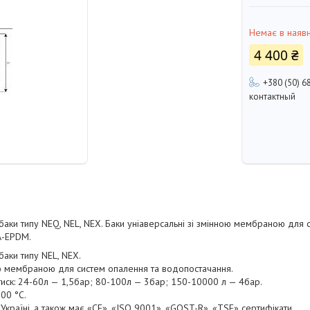
Немає в наявн
4 400 ₴
+380 (50) 6
контактный
ки типу NEQ, NEL, NEX. Баки уніаверсальні зі змінною мембраною для 
А-EPDM.
аки типу NEL, NEX.
ою мембраною для систем опалення та водопостачання.
иск: 24-60л — 1,5бар; 80-100л — 3бар; 150-10000 л — 4бар.
00 °C.
Україні, а також має «CE», «ISO 9001», «GOST-R», «TSE» сертифікати.