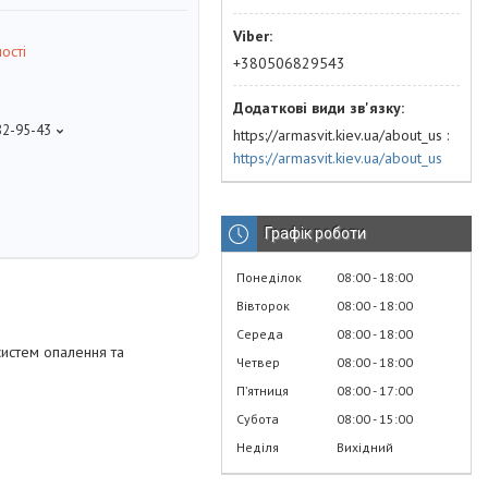
ості
+380506829543
82-95-43
https://armasvit.kiev.ua/about_us
https://armasvit.kiev.ua/about_us
Графік роботи
Понеділок
08:00
18:00
Вівторок
08:00
18:00
Середа
08:00
18:00
систем опалення та
Четвер
08:00
18:00
Пʼятниця
08:00
17:00
Субота
08:00
15:00
Неділя
Вихідний