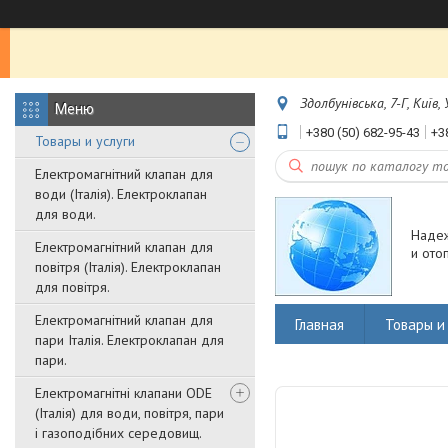
Здолбунівська, 7-Г, Київ,
+380 (50) 682-95-43
+3
Товары и услуги
Електромагнітний клапан для
води (Італія). Електроклапан
для води.
Наде
Електромагнітний клапан для
и ото
повітря (Італія). Електроклапан
для повітря.
Електромагнітний клапан для
Главная
Товары и 
пари Італія. Електроклапан для
пари.
Електромагнітні клапани ODE
(Італія) для води, повітря, пари
і газоподібних середовищ.