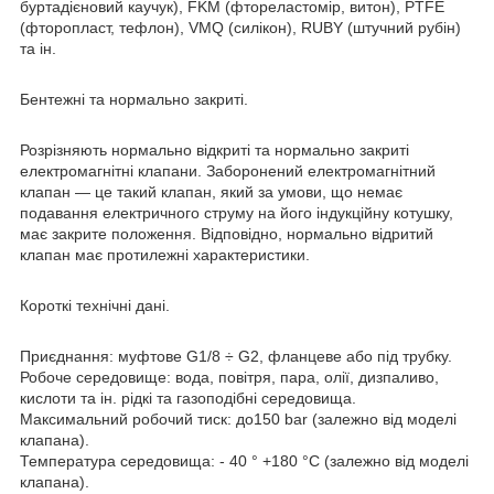
буртадієновий каучук), FKM (фтореластомір, витон), PTFE
(фторопласт, тефлон), VMQ (силікон), RUBY (штучний рубін)
та ін.
Бентежні та нормально закриті.
Розрізняють нормально відкриті та нормально закриті
електромагнітні клапани. Заборонений електромагнітний
клапан — це такий клапан, який за умови, що немає
подавання електричного струму на його індукційну котушку,
має закрите положення. Відповідно, нормально відритий
клапан має протилежні характеристики.
Короткі технічні дані.
Приєднання: муфтове G1/8 ÷ G2, фланцеве або під трубку.
Робоче середовище: вода, повітря, пара, олії, дизпаливо,
кислоти та ін. рідкі та газоподібні середовища.
Максимальний робочий тиск: до150 bar (залежно від моделі
клапана).
Температура середовища: - 40 ° +180 °C (залежно від моделі
клапана).