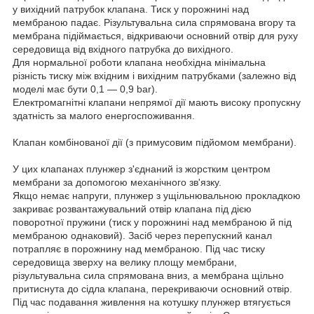
у вихідний патрубок клапана. Тиск у порожнині над
мембраною падає. Різультувальна сила спрямована вгору та
мембрана підіймається, відкриваючи основний отвір для руху
середовища від вхідного патрубка до вихідного.
Для нормальної роботи клапана необхідна мінімальна
різність тиску між вхідним і вихідним патрубками (залежно від
моделі має бути 0,1 — 0,9 bar).
Електромагнітні клапани непрямої дії мають високу пропускну
здатність за малого енергоспоживання.
Клапан комбінованої дії (з примусовим підйомом мембрани).
У цих клапанах плунжер з'єднаний із жорстким центром
мембрани за допомогою механічного зв'язку.
Якщо немає напруги, плунжер з ущільнювальною прокладкою
закриває розвантажувальний отвір клапана під дією
поворотної пружини (тиск у порожнині над мембраною й під
мембраною однаковий). Засіб через перепускний канал
потрапляє в порожнину над мембраною. Під час тиску
середовища зверху на велику площу мембрани,
різультувальна сила спрямована вниз, а мембрана щільно
притиснута до сідла клапана, перекриваючи основний отвір.
Під час подавання живлення на котушку плунжер втягується