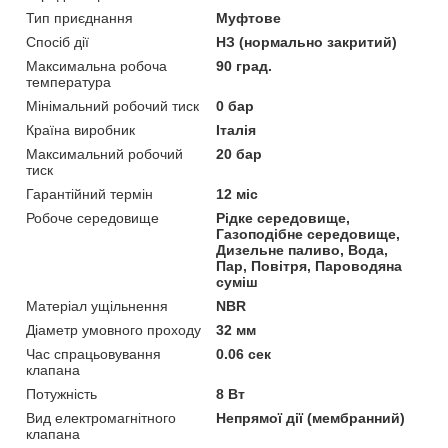
Тип приєднання
Муфтове
Спосіб дії
НЗ (нормально закритий)
Максимальна робоча
90 град.
температура
Мінімальний робочий тиск
0 бар
Країна виробник
Італія
Максимальний робочий
20 бар
тиск
Гарантійний термін
12 міс
Робоче середовище
Рідке середовище,
Газоподібне середовище,
Дизельне паливо, Вода,
Пар, Повітря, Пароводяна
суміш
Матеріал ущільнення
NBR
Діаметр умовного проходу
32 мм
Час спрацьовування
0.06 сек
клапана
Потужність
8 Вт
Вид електромагнітного
Непрямої дії (мембранний)
клапана