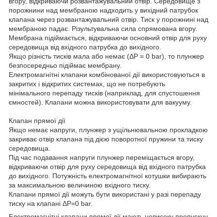
вгору, відкриваючи розвантажувальний отвір. Середовище з
порожнини над мембраною надходить у вихідний патрубок
клапана через розвантажувальний отвір. Тиск у порожнині над
мембраною падає. Різультувальна сила спрямована вгору.
Мембрана підіймається, відкриваючи основний отвір для руху
середовища від вхідного патрубка до вихідного.
Якщо різність тисків мала або немає (ΔP = 0 bar), то плунжер
безпосередньо підіймає мембрану.
Електромагнітні клапани комбінованої дії використовуються в
закритих і відкритих системах, що не потребують
мінімального перепаду тисків (наприклад, для спустошення
ємностей). Клапани можна використовувати для вакууму.
Клапан прямої дії
Якщо немає напруги, плунжер з ущільнювальною прокладкою
закриває отвір клапана під дією поворотної пружини та тиску
середовища.
Під час подавання напруги плунжер переміщається вгору,
відкриваючи отвір для руху середовища від вхідного патрубка
до вихідного. Потужність електромагнітної котушки вибирають
за максимальною величиною вхідного тиску.
Клапани прямої дії можуть бути використані у разі перепаду
тиску на клапані ΔP=0 bar.
Електромагнітні клапани прямої дії мають невисоку пропускну