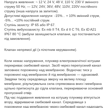
Напруга живлення: ~ 12 V, 24 V, 48 V, 110 V, 230 V змінного
струму 50 Hz; — 12V, 24V, 36V, 48V, 110V, 220V постійного
струму (інша напруга за запитом).
Допустимі відхилення напруги: -15%... + 10% змінний струм,
-5%... +10% постійний струм.
Ступінь захисту: IP 65 або IP 67.
Ступінь вибухозахисту: Ex mb II T4, Ex d II C T6, Ex tD A21
IP67 80 °C (вибухи захищаються клапани, що постачаються
під замовлення).
Клапан непрямої дії (з пілотним керуванням).
Коли немає напруження, плунжер електромагнітної котушки
перекриває скибковий канал. Засіб через перепускний канал
заповнює порожнину над мембраною. Водночас тиск у
порожнині над мембраною й під мембраною — однаковий.
Завдяки тиску середовища зверху на велику площу
мембрани, різультувальна сила спрямована вниз і мембрана
щільно притиснута до сідла клапана, перекриваючи основний
пропускний отвір.
Під час подавання живлення на котушку плунжер втягується
вгору, відкриваючи скибковий канал. Середовище з
порожнини над мембраною через скибковий канал надходить