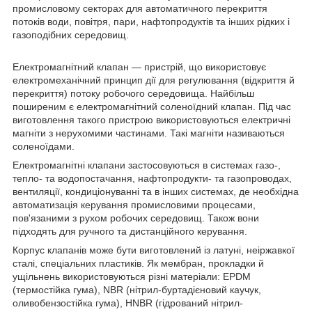
промисловому секторах для автоматичного перекриття
потоків води, повітря, пари, нафтопродуктів та інших рідких і
газоподібних середовищ.
Електромагнітний клапан — пристрій, що використовує
електромеханічний принцип дії для регулювання (відкриття й
перекриття) потоку робочого середовища. Найбільш
поширеним є електромагнітний соленоїдний клапан. Під час
виготовлення такого пристрою використовуються електричні
магніти з нерухомими частинами. Такі магніти називаються
соленоїдами.
Електромагнітні клапани застосовуються в системах газо-,
тепло- та водопостачання, нафтопродукти- та газопроводах,
вентиляції, кондиціонуванні та в інших системах, де необхідна
автоматизація керування промисловими процесами,
пов'язаними з рухом робочих середовищ. Також вони
підходять для ручного та дистанційного керування.
Корпус клапанів може бути виготовлений із латуні, неіржавкої
сталі, спеціальних пластиків. Як мембран, прокладки й
ущільнень використовуються різні матеріали: EPDM
(термостійка гума), NBR (нітрил-буртадієновий каучук,
оливобензостійка гума), HNBR (гідрований нітрил-