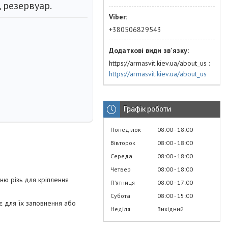
, резервуар.
+380506829543
https://armasvit.kiev.ua/about_us
https://armasvit.kiev.ua/about_us
Графік роботи
Понеділок
08:00
18:00
Вівторок
08:00
18:00
Середа
08:00
18:00
Четвер
08:00
18:00
ню різь для кріплення
Пʼятниця
08:00
17:00
Субота
08:00
15:00
є для їх заповнення або
Неділя
Вихідний