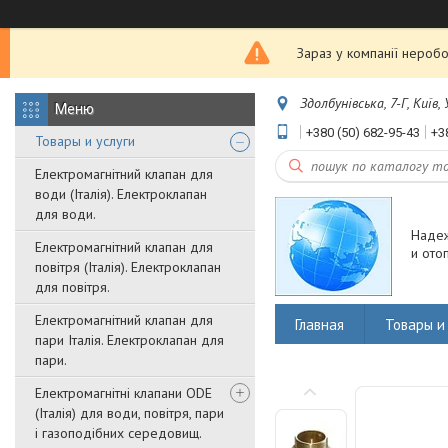
Зараз у компанії неробо
Здолбунівська, 7-Г, Київ,
+380 (50) 682-95-43
+3
Товары и услуги
Електромагнітний клапан для
води (Італія). Електроклапан
для води.
Наде
Електромагнітний клапан для
и ото
повітря (Італія). Електроклапан
для повітря.
Електромагнітний клапан для
Главная
Товары и 
пари Італія. Електроклапан для
пари.
Електромагнітні клапани ODE
(Італія) для води, повітря, пари
і газоподібних середовищ.