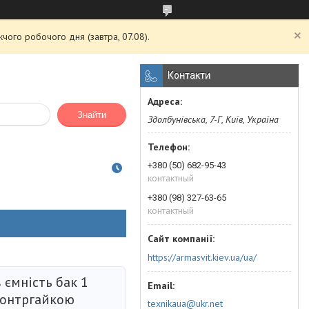
чого робочого дня (завтра, 07.08).
Контакти
Знайти
Здолбунівська, 7-Г, Київ, Україна
+380 (50) 682-95-43
контактный
+380 (98) 327-63-65
контактный
https://armasvit.kiev.ua/ua/
 ємність бак 1
контргайкою
texnikaua@ukr.net