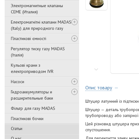
Электромагнитные клапаны
CEME (Италия)
Електромагнітні клапани MADAS
(Italy) для природного газу
Пластикові ємності
Регулятор тиску газу MADAS
(Італія)
Кульові крани з
електроприводом IVR
Насоси
Опис товару
Гидроаккумуляторы и
расширительные баки
Штуцер латунний із підтиск
Фільтр для газу MADAS
Штуцер — деталь трубопрово
трубопроводу або запірної
Пластикові бочки
Цей різновид штуцера призн
Статьи
спустошення.
Для перекриття зливу можн
О нас