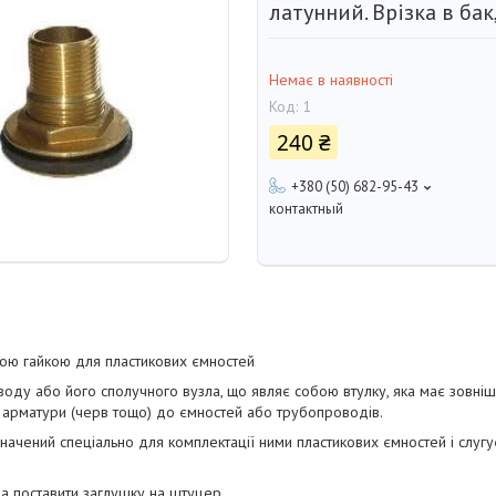
латунний. Врізка в бак
Немає в наявності
Код:
1
240 ₴
+380 (50) 682-95-43
контактный
ною гайкою для пластикових ємностей
ду або його сполучного вузла, що являє собою втулку, яка має зовніш
 арматури (черв тощо) до ємностей або трубопроводів.
ачений спеціально для комплектації ними пластикових ємностей і слугу
а поставити заглушку на штуцер.