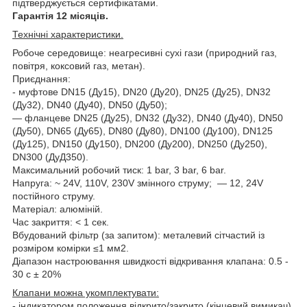
підтверджується сертифікатами.
Гарантія 12 місяців.
Технічні характеристики.
Робоче середовище: неагресивні сухі гази (природний газ,
повітря, коксовий газ, метан).
Приєднання:
- муфтове DN15 (Ду15), DN20 (Ду20), DN25 (Ду25), DN32
(Ду32), DN40 (Ду40), DN50 (Ду50);
— фланцеве DN25 (Ду25), DN32 (Ду32), DN40 (Ду40), DN50
(Ду50), DN65 (Ду65), DN80 (Ду80), DN100 (Ду100), DN125
(Ду125), DN150 (Ду150), DN200 (Ду200), DN250 (Ду250),
DN300 (ДуД350).
Максимальний робочий тиск: 1 bar, 3 bar, 6 bar.
Напруга: ~ 24V, 110V, 230V змінного струму; — 12, 24V
постійного струму.
Матеріал: алюміній.
Час закриття: < 1 сек.
Вбудований фільтр (за запитом): металевий сітчастий із
розміром комірки ≤1 мм2.
Діапазон настроювання швидкості відкривання клапана: 0.5 -
30 с ± 20%
Клапани можна укомплектувати:
- індикатором положення відкрито/закрито (кінцевий вимикач)