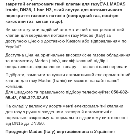
закритий електромагнітний клапан для газуEV-1 MADAS
Італія, DN25, 1 bar, НЗ, який слугує для автоматичного
перекриття газових потоків (природний газ, повітря,
коксовий газ, метан тощо).
Ви хочете купити надійний автоматичний електромагнітний
клапан для керування потоками газу Madas (Italy) за
доступною ціною з доставкою Києвом або відправленням по
Україні?
Доступна ціна на оригінальне високоякісне газове обладнання
та автоматику Madas (Italy), кваліфікований підбір і
оперативність відправлення товару — основні наші переваги.
Підібрати, замовити та купити автоматичний електромагнітний
клапан для газу Madas (Італія) ви можете на сайті нашої
компанії.
Для швидкого та правильного підбору телефонуйте:
050-682-
95-43, 098-327-63-65
.
На складі у великому асортименті електромагнітні клапани
для газу з ручним зведенням затвора й автоматичні в
нормально закритому та нормально відкритому виготовленні
від DN15 до DN350.
Продукція Madas (Italy) сертифікована в Україні
що