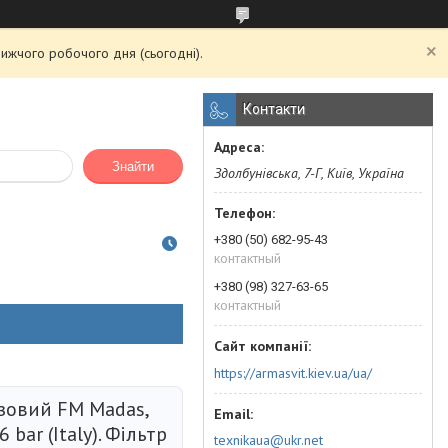
ижчого робочого дня (сьогодні).
Контакти
Знайти
Здолбунівська, 7-Г, Київ, Україна
+380 (50) 682-95-43
контактный
+380 (98) 327-63-65
контактный
https://armasvit.kiev.ua/ua/
азовий FM Madas,
6 bar (Italy). Фільтр
texnikaua@ukr.net