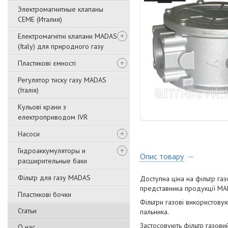
Электромагнитные клапаны
CEME (Италия)
Електромагнітні клапани MADAS
(Italy) для природного газу
Пластикові ємності
Регулятор тиску газу MADAS
(Італія)
Кульові крани з
електроприводом IVR
Насоси
Гидроаккумуляторы и
Опис товару
расширительные баки
Фільтр для газу MADAS
Доступна ціна на фільтр газ
представника продукції MADA
Пластикові бочки
Фільтри газові використовую
Статьи
пальника.
Застосовують фільтр газови
О нас