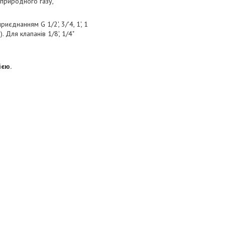
 природного газу,
приєднанням G 1/2', 3/'4, 1', 1
. Для клапанів 1/8', 1/4"
ією.