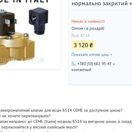
нормально закритий н
Немає в наявності
Оптом і в роздріб
Код:
8716
3 120 ₴
Показати оптові ціни
+380 (50) 682-95-43
контактный
 електромагнітний клапан для води 8514 CEME за доступною ціною?
ле не хочете переплачувати?
апан непрямої дії CEME (Італія) модель 8514 за вигідною ціною зі склад
переконайтеся у високій італійській якості!