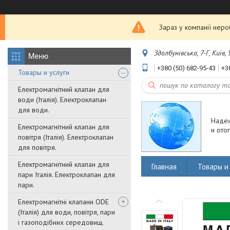
Зараз у компанії нер
Здолбунівська, 7-Г, Київ,
+380 (50) 682-95-43
+3
Товары и услуги
Електромагнітний клапан для
води (Італія). Електроклапан
для води.
Наде
Електромагнітний клапан для
и ото
повітря (Італія). Електроклапан
для повітря.
Електромагнітний клапан для
Главная
Товары и 
пари Італія. Електроклапан для
пари.
Електромагнітні клапани ODE
(Італія) для води, повітря, пари
і газоподібних середовищ.