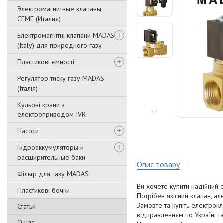
Электромагнитные клапаны
CEME (Италия)
Електромагнітні клапани MADAS
(Italy) для природного газу
Пластикові ємності
Регулятор тиску газу MADAS
(Італія)
Кульові крани з
електроприводом IVR
Насоси
Гидроаккумуляторы и
расширительные баки
Опис товару
Фільтр для газу MADAS
Ви хочете купити надійний
Пластикові бочки
Потрібен якісний клапан, а
Замовте та купіть електрокл
Статьи
відправленням по Україні та 
О нас