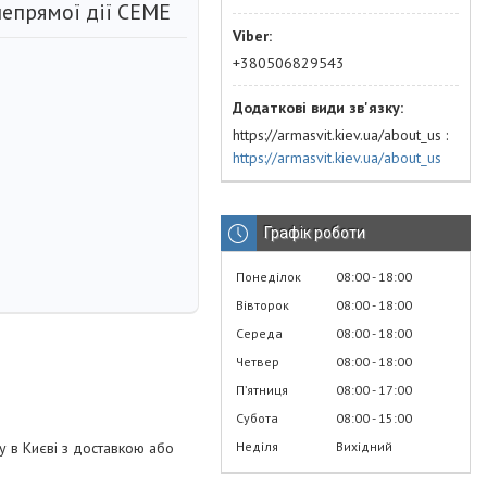
епрямої дії CEME
+380506829543
https://armasvit.kiev.ua/about_us
https://armasvit.kiev.ua/about_us
Графік роботи
Понеділок
08:00
18:00
Вівторок
08:00
18:00
Середа
08:00
18:00
Четвер
08:00
18:00
Пʼятниця
08:00
17:00
Субота
08:00
15:00
Неділя
Вихідний
у в Києві з доставкою або