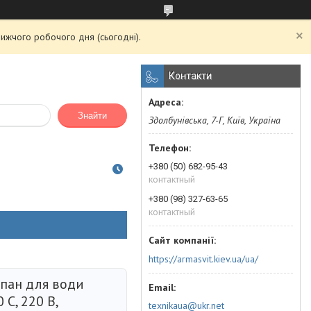
ижчого робочого дня (сьогодні).
Контакти
Знайти
Здолбунівська, 7-Г, Київ, Україна
+380 (50) 682-95-43
контактный
+380 (98) 327-63-65
контактный
https://armasvit.kiev.ua/ua/
пан для води
0 C, 220 В,
texnikaua@ukr.net