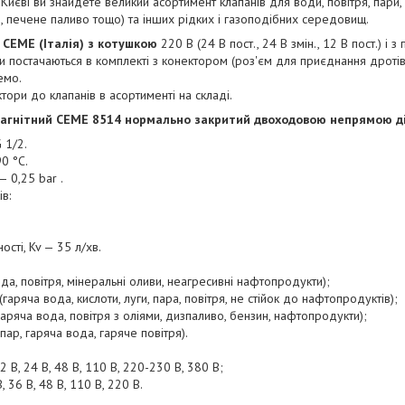
 Києві ви знайдете великий асортимент клапанів для води, повітря, пари,
, печене паливо тощо) та інших рідких і газоподібних середовищ.
 CEME (Італія)
з котушкою
220 В (24 В пост., 24 В змін., 12 В пост.) і з 
дюйми постачаються в комплекті з конектором (роз'єм для приєднання дротів)
емо.
тори до клапанів в асортименті на складі.
агнітний CЕМE 8514 нормально закритий двоходовою непрямою д
 1/2.
0 °C.
 0,25 bar .
в:
ості, Kv — 35 л/хв.
ода, повітря, мінеральні оливи, неагресивні нафтопродукти);
гаряча вода, кислоти, луги, пара, повітря, не стійок до нафтопродуктів);
гаряча вода, повітря з оліями, дизпаливо, бензин, нафтопродукти);
пар, гаряча вода, гаряче повітря).
 В, 24 В, 48 В, 110 В, 220-230 В, 380 В;
, 36 В, 48 В, 110 В, 220 В.