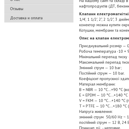
На нашому сайті та складі в
нафтопродуктів (ДТ, бензин
Отзывы
Клапани електромагнітні
Доставка и оплата
1/4', 1 1/2', 2", 2 1/2", 3 
конектор можна купити окр
Котушки, мембрани та конек
Опис на клапан електром
Приєднувальний розмір — G
Робоча температура -10 + 9
Мінімальний перепад тиску —
Максимальний перепад тискі
Змінний струм — 10 bar;
Постійний струм — 10 bar.
Коефіцієнт пропускної здатн
Матеріал мембрани:
В = NBR — 10 °C...+90 °C (в
Е = EPDM — 10 °C...+140 °C (
V = FKM — 10 °C...+140 °C (
T = PTFE — 10 °C...+180 °C (
Напруга живлення:
змінний струм 50/60 Hz ~ 12
постійний струм — 12 В, 24 В
Принцип дії - непряме.