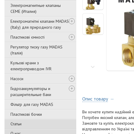
Электромагнитные клапаны
CEME (Италия)
Електромагнітні клапани MADAS
(Italy) для природного газу
Пластикові ємності
Регулятор тиску газу MADAS
(Італія)
Кульові крани з
електроприводом IVR
Насоси
Гидроаккумуляторы и
расширительные баки
Опис товару
Фільтр для газу MADAS
Ви хочете купити надійний
Пластикові бочки
Потрібен якісний клапан, а
Замовте та купіть електрокл
Статьи
відправленням по Україні та 
О нас