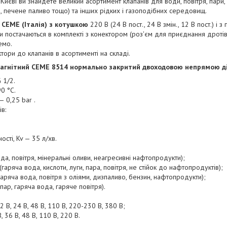
 Києві ви знайдете великий асортимент клапанів для води, повітря, пари,
, печене паливо тощо) та інших рідких і газоподібних середовищ.
 CEME (Італія)
з котушкою
220 В (24 В пост., 24 В змін., 12 В пост.) і з 
дюйми постачаються в комплекті з конектором (роз'єм для приєднання дротів)
емо.
тори до клапанів в асортименті на складі.
агнітний CЕМE 8514 нормально закритий двоходовою непрямою д
 1/2.
0 °C.
 0,25 bar .
в:
ості, Kv — 35 л/хв.
ода, повітря, мінеральні оливи, неагресивні нафтопродукти);
гаряча вода, кислоти, луги, пара, повітря, не стійок до нафтопродуктів);
гаряча вода, повітря з оліями, дизпаливо, бензин, нафтопродукти);
пар, гаряча вода, гаряче повітря).
 В, 24 В, 48 В, 110 В, 220-230 В, 380 В;
, 36 В, 48 В, 110 В, 220 В.