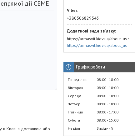
епрямої дії CEME
+380506829543
https://armasvit.kiev.ua/about_us
https://armasvit.kiev.ua/about_us
Графік роботи
Понеділок
08:00
18:00
Вівторок
08:00
18:00
Середа
08:00
18:00
Четвер
08:00
18:00
Пʼятниця
08:00
17:00
Субота
08:00
15:00
Неділя
Вихідний
у в Києві з доставкою або