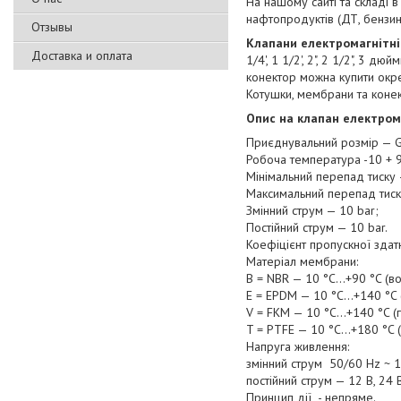
На нашому сайті та складі в
нафтопродуктів (ДТ, бензин
Отзывы
Клапани електромагнітні
Доставка и оплата
1/4', 1 1/2', 2", 2 1/2", 3 
конектор можна купити окр
Котушки, мембрани та конек
Опис на клапан електром
Приєднувальний розмір — G
Робоча температура -10 + 9
Мінімальний перепад тиску —
Максимальний перепад тискі
Змінний струм — 10 bar;
Постійний струм — 10 bar.
Коефіцієнт пропускної здатн
Матеріал мембрани:
В = NBR — 10 °C...+90 °C (в
Е = EPDM — 10 °C...+140 °C (
V = FKM — 10 °C...+140 °C (
T = PTFE — 10 °C...+180 °C (
Напруга живлення:
змінний струм 50/60 Hz ~ 12
постійний струм — 12 В, 24 В
Принцип дії - непряме.