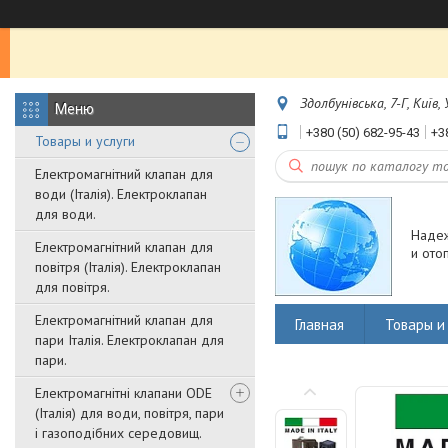
Здолбунівська, 7-Г, Київ,
+380 (50) 682-95-43
+3
Товары и услуги
Електромагнітний клапан для
води (Італія). Електроклапан
для води.
Наде
Електромагнітний клапан для
и ото
повітря (Італія). Електроклапан
для повітря.
Електромагнітний клапан для
Главная
Товары и 
пари Італія. Електроклапан для
пари.
Електромагнітні клапани ODE
(Італія) для води, повітря, пари
і газоподібних середовищ.