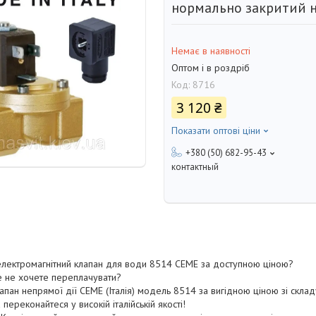
нормально закритий н
Немає в наявності
Оптом і в роздріб
Код:
8716
3 120 ₴
Показати оптові ціни
+380 (50) 682-95-43
контактный
 електромагнітний клапан для води 8514 CEME за доступною ціною?
ле не хочете переплачувати?
апан непрямої дії CEME (Італія) модель 8514 за вигідною ціною зі склад
переконайтеся у високій італійській якості!