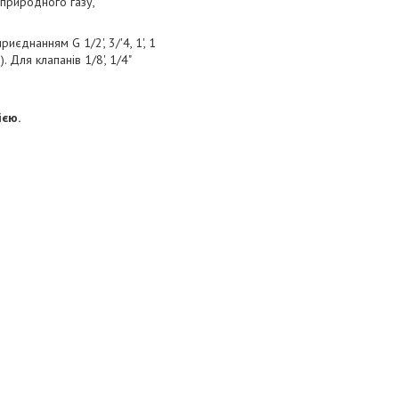
 природного газу,
приєднанням G 1/2', 3/'4, 1', 1
. Для клапанів 1/8', 1/4"
ією.