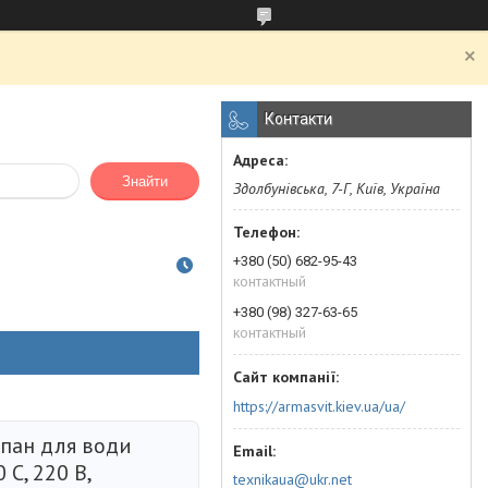
Контакти
Знайти
Здолбунівська, 7-Г, Київ, Україна
+380 (50) 682-95-43
контактный
+380 (98) 327-63-65
контактный
https://armasvit.kiev.ua/ua/
пан для води
0 C, 220 В,
texnikaua@ukr.net