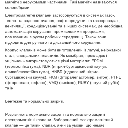
магніти з нерухомими частинами. Такі магніти називаються
соленоїдами.
Електромагнітні клапани застосовуються в системах газо-,
тепло- та водопостачання, нафтопродукти- та газопроводах,
вентиляції, кондиціонуванні та в інших системах, де необхідна
автоматизація керування промисловими процесами,
пов'язаними з рухом робочих середовищ. Також вони
підходять для ручного та дистанційного керування.
Корпус клапанів може бути виготовлений із латуні, неіржавкої
сталі, спеціальних пластиків. Як мембран, прокладок і
ущільнень використовуються різні матеріали: EPDM
(термостійка гума), NBR (нітрил-буртадієновий каучук,
оливобензостійка гума), HNBR (гідрований нітрил-
буртадієновий каучук), FKM (фторалепастомер, витон), PTFE
(фторопласт, тефлон), VMQ (силікон), RUBY (штучний рубін)
та ін.
Бентежні та нормально закриті.
Розрізняють нормально закриті та нормально закриті
електромагнітні клапани. Заборонений електромагнітний
клапан — це такий клапан, який за умови, що немає