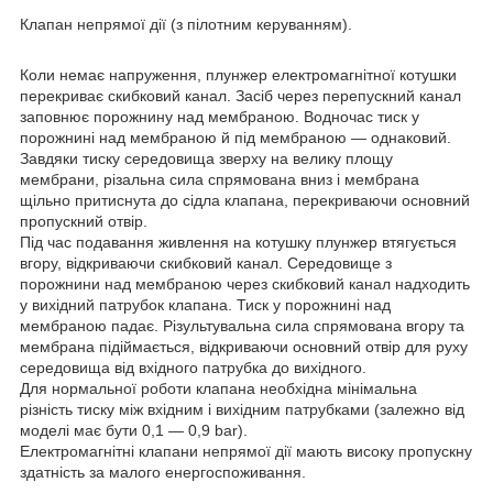
Клапан непрямої дії (з пілотним керуванням).
Коли немає напруження, плунжер електромагнітної котушки
перекриває скибковий канал. Засіб через перепускний канал
заповнює порожнину над мембраною. Водночас тиск у
порожнині над мембраною й під мембраною — однаковий.
Завдяки тиску середовища зверху на велику площу
мембрани, різальна сила спрямована вниз і мембрана
щільно притиснута до сідла клапана, перекриваючи основний
пропускний отвір.
Під час подавання живлення на котушку плунжер втягується
вгору, відкриваючи скибковий канал. Середовище з
порожнини над мембраною через скибковий канал надходить
у вихідний патрубок клапана. Тиск у порожнині над
мембраною падає. Різультувальна сила спрямована вгору та
мембрана підіймається, відкриваючи основний отвір для руху
середовища від вхідного патрубка до вихідного.
Для нормальної роботи клапана необхідна мінімальна
різність тиску між вхідним і вихідним патрубками (залежно від
моделі має бути 0,1 — 0,9 bar).
Електромагнітні клапани непрямої дії мають високу пропускну
здатність за малого енергоспоживання.