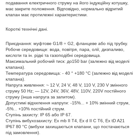
подавання електричного струму на його індукційну котушку,
має закрите положення. Відповідно, нормально відритий
клапан має протилежні характеристики.
Короткі технічні дані.
Приєднання: муфтове G1/8 ÷ G2, фланцеве або під трубку.
Робоче середовище: вода, повітря, пара, олії, дизпаливо,
кислоти та ін. рідкі та газоподібні середовища.
Максимальний робочий тиск: до150 bar (залежно від моделі
клапана).
Температура середовища: - 40 ° +180 °C (залежно від моделі
клапана).
Напруга живлення: ~ 12 V, 24 V, 48 V, 110 V, 230 V змінного
струму 50 Hz; — 12V, 24V, 36V, 48V, 110V, 220V постійного
струму (інша напруга за запитом).
Допустимі відхилення напруги: -15%... + 10% змінний струм,
-5%... +10% постійний струм.
Ступінь захисту: IP 65 або IP 67.
Ступінь вибухозахисту: Ex mb II T4, Ex d II C T6, Ex tD A21
IP67 80 °C (вибухи захищаються клапани, що постачаються
під замовлення).