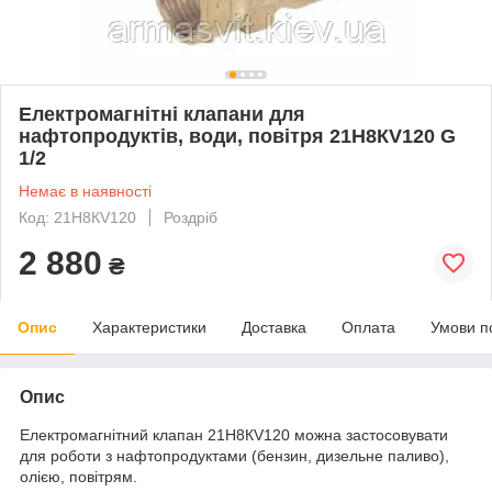
Електромагнітні клапани для
нафтопродуктів, води, повітря 21H8КV120 G
1/2
Немає в наявності
Код: 21H8КV120
Роздріб
2 880
₴
Опис
Характеристики
Доставка
Оплата
Умови п
Опис
Електромагнітний клапан 21H8КV120 можна застосовувати
для роботи з нафтопродуктами (бензин, дизельне паливо),
олією, повітрям.