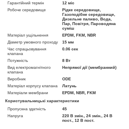
Гарантійний термін
12 міс
Робоче середовище
Рідке середовище,
Газоподібне середовище,
Дизельне паливо, Вода,
Пар, Повітря, Пароводяна
суміш
Матеріал ущільнення
EPDM, FKM, NBR
Діаметр умовного проходу
15 мм
Час спрацьовування
0.06 сек
клапана
Потужність
8 Вт
Вид електромагнітного
Непрямої дії (мембранний)
клапана
Виробник
ODE
Матеріал корпусу клапана
Латунь
Матеріали мембрани
EPDM, NBR, FKM
Користувальницькі характеристики
Пропускна здатність
45
Напруга
220 В змін., 24 змін., 24 В
пост., 12 В пост.