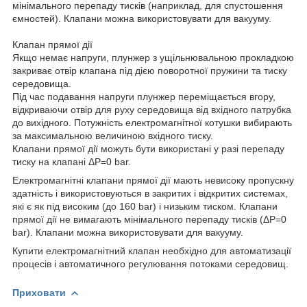
мінімального перепаду тисків (наприклад, для спустошення
ємностей). Клапани можна використовувати для вакууму.
Клапан прямої дії
Якщо немає напруги, плунжер з ущільнювальною прокладкою
закриває отвір клапана під дією поворотної пружини та тиску
середовища.
Під час подавання напруги плунжер переміщається вгору,
відкриваючи отвір для руху середовища від вхідного патрубка
до вихідного. Потужність електромагнітної котушки вибирають
за максимальною величиною вхідного тиску.
Клапани прямої дії можуть бути використані у разі перепаду
тиску на клапані ΔP=0 bar.
Електромагнітні клапани прямої дії мають невисоку пропускну
здатність і використовуються в закритих і відкритих системах,
які є як під високим (до 160 bar) і низьким тиском. Клапани
прямої дії не вимагають мінімального перепаду тисків (ΔP=0
bar). Клапани можна використовувати для вакууму.
Купити електромагнітний клапан необхідно для автоматизації
процесів і автоматичного регулювання потоками середовищ.
Приховати