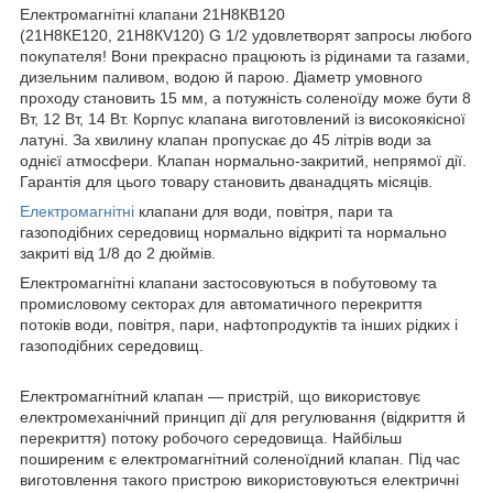
Електромагнітні клапани 21H8КВ120
(21H8КE120, 21H8КV120) G 1/2 удовлетворят запросы любого
покупателя! Вони прекрасно працюють із рідинами та газами,
дизельним паливом, водою й парою. Діаметр умовного
проходу становить 15 мм, а потужність соленоїду може бути 8
Вт, 12 Вт, 14 Вт. Корпус клапана виготовлений із високоякісної
латуні. За хвилину клапан пропускає до 45 літрів води за
однієї атмосфери. Клапан нормально-закритий, непрямої дії.
Гарантія для цього товару становить дванадцять місяців.
Електромагнітні
клапани для води, повітря, пари та
газоподібних середовищ нормально відкриті та нормально
закриті від 1/8 до 2 дюймів.
Електромагнітні клапани застосовуються в побутовому та
промисловому секторах для автоматичного перекриття
потоків води, повітря, пари, нафтопродуктів та інших рідких і
газоподібних середовищ.
Електромагнітний клапан — пристрій, що використовує
електромеханічний принцип дії для регулювання (відкриття й
перекриття) потоку робочого середовища. Найбільш
поширеним є електромагнітний соленоїдний клапан. Під час
виготовлення такого пристрою використовуються електричні