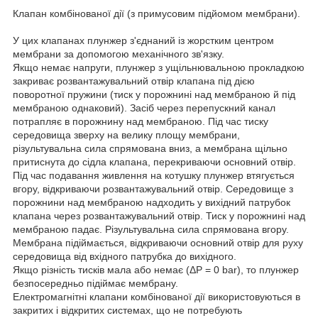
Клапан комбінованої дії (з примусовим підйомом мембрани).
У цих клапанах плунжер з'єднаний із жорстким центром
мембрани за допомогою механічного зв'язку.
Якщо немає напруги, плунжер з ущільнювальною прокладкою
закриває розвантажувальний отвір клапана під дією
поворотної пружини (тиск у порожнині над мембраною й під
мембраною однаковий). Засіб через перепускний канал
потрапляє в порожнину над мембраною. Під час тиску
середовища зверху на велику площу мембрани,
різультувальна сила спрямована вниз, а мембрана щільно
притиснута до сідла клапана, перекриваючи основний отвір.
Під час подавання живлення на котушку плунжер втягується
вгору, відкриваючи розвантажувальний отвір. Середовище з
порожнини над мембраною надходить у вихідний патрубок
клапана через розвантажувальний отвір. Тиск у порожнині над
мембраною падає. Різультувальна сила спрямована вгору.
Мембрана підіймається, відкриваючи основний отвір для руху
середовища від вхідного патрубка до вихідного.
Якщо різність тисків мала або немає (ΔP = 0 bar), то плунжер
безпосередньо підіймає мембрану.
Електромагнітні клапани комбінованої дії використовуються в
закритих і відкритих системах, що не потребують