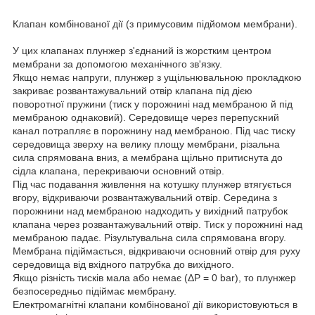
Клапан комбінованої дії (з примусовим підйомом мембрани).
У цих клапанах плунжер з'єднаний із жорстким центром
мембрани за допомогою механічного зв'язку.
Якщо немає напруги, плунжер з ущільнювальною прокладкою
закриває розвантажувальний отвір клапана під дією
поворотної пружини (тиск у порожнині над мембраною й під
мембраною однаковий). Середовище через перепускний
канал потрапляє в порожнину над мембраною. Під час тиску
середовища зверху на велику площу мембрани, різальна
сила спрямована вниз, а мембрана щільно притиснута до
сідла клапана, перекриваючи основний отвір.
Під час подавання живлення на котушку плунжер втягується
вгору, відкриваючи розвантажувальний отвір. Середина з
порожнини над мембраною надходить у вихідний патрубок
клапана через розвантажувальний отвір. Тиск у порожнині над
мембраною падає. Різультувальна сила спрямована вгору.
Мембрана підіймається, відкриваючи основний отвір для руху
середовища від вхідного патрубка до вихідного.
Якщо різність тисків мала або немає (ΔP = 0 bar), то плунжер
безпосередньо підіймає мембрану.
Електромагнітні клапани комбінованої дії використовуються в