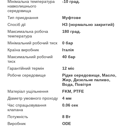
Мінімальна температура
-10 град.
навколишнього
середовища
Тип приєднання
Муфтове
Спосіб дії
НЗ (нормально закритий)
Максимальна робоча
180 град.
температура
Мінімальний робочий тиск
0 бар
Країна виробник
Італія
Максимальний робочий
40 бар
тиск
Гарантійний термін
12 міс
Робоче середовище
Рідке середовище, Масло,
Жир, Дизельне паливо,
Вода, Повітря
Матеріал ущільнення
FKM, PTFE
Діаметр умовного проходу
4 мм
Час спрацьовування
0.06 сек
клапана
Потужність
8 Вт
Виробник
ODE