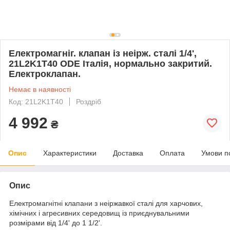
Електромагніг. клапан із неірж. сталі 1/4',
21L2K1T40 ODE Італія, нормально закритий.
Електроклапан.
Немає в наявності
Код: 21L2K1T40
Роздріб
4 992
₴
Опис
Характеристики
Доставка
Оплата
Умови п
Опис
Електромагнітні клапани з неіржавкої сталі для харчових,
хімічних і агресивних середовищ із приєднувальними
розмірами від 1/4' до 1 1/2'.