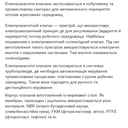
Електромагнітні клапани застосовуються в побутовому та
промисловому секторах для автоматичного перекриття
потоків агресивних середовищ.
Електромагнітний клапан — пристрій, що використовує
електромеханічний принцип дії для регулювання (відкриття й
перекриття) потоку робочого середовища. Найбільш
поширеним є електромагнітний соленоїдний клапан. Під час
виготовлення такого пристрою використовуються електричні
магніти з нерухомими частинами. Такі магніти називаються
соленоїдами.
Електромагнітні клапани застосовуються в системах
трубопроводів, де необхідна автоматизація керування
промисловими процесами, пов'язаними з рухом робочих
середовищ. Також вони підходять для ручного та
дистанційного керування.
Корпус клапанів виготовлений із неіржавкої сталі. Як
мембран, прокладок і ущільнень використовуються різні
матеріали: NBR (нітрил-бутадієновий каучук,
оливобензостійка гума), FKM (фтореластомір, вітон), PTFE
(фторопласт, тефлон) та ін.