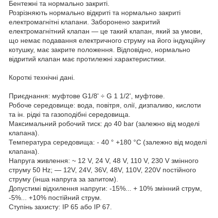
Бентежні та нормально закриті.
Розрізняють нормально відкриті та нормально закриті
електромагнітні клапани. Заборонено закритий
електромагнітний клапан — це такий клапан, який за умови,
що немає подавання електричного струму на його індукційну
котушку, має закрите положення. Відповідно, нормально
відритий клапан має протилежні характеристики.
Короткі технічні дані.
Приєднання: муфтове G1/8' ÷ G 1 1/2', муфтове.
Робоче середовище: вода, повітря, олії, дизпаливо, кислоти
та ін. рідкі та газоподібні середовища.
Максимальний робочий тиск: до 40 bar (залежно від моделі
клапана).
Температура середовища: - 40 ° +180 °C (залежно від моделі
клапана).
Напруга живлення: ~ 12 V, 24 V, 48 V, 110 V, 230 V змінного
струму 50 Hz; — 12V, 24V, 36V, 48V, 110V, 220V постійного
струму (інша напруга за запитом).
Допустимі відхилення напруги: -15%... + 10% змінний струм,
-5%... +10% постійний струм.
Ступінь захисту: IP 65 або IP 67.